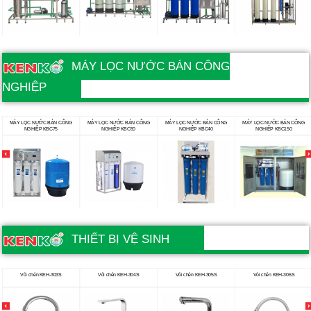
MÁY LỌC NƯỚC BÁN CÔNG
NGHIỆP
MÁY LỌC NƯỚC BÁN CÔNG
MÁY LỌC NƯỚC BÁN CÔNG
MÁY LỌC NƯỚC BÁN CÔNG
MÁY LỌC NƯỚC BÁN CÔNG
NGHIỆP KBC75
NGHIỆP KBC50
NGHIỆP KBC40
NGHIỆP KBC150
THIẾT BỊ VỆ SINH
Vòi chén KEH-303S
Vòi chén KEH-304S
Vòi chén KEH-305S
Vòi chén KEH-306S