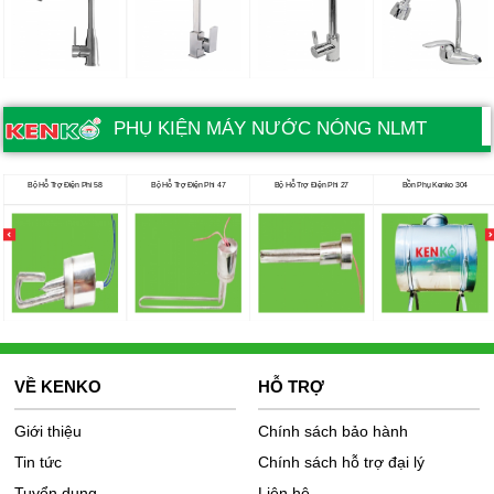
PHỤ KIỆN MÁY NƯỚC NÓNG NLMT
Bộ Hỗ Trợ Điện Phi 58
Bộ Hỗ Trợ Điện Phi 47
Bộ Hỗ Trợ Điện Phi 27
Bồn Phụ Kenko 304
VỀ KENKO
HỖ TRỢ
Giới thiệu
Chính sách bảo hành
Tin tức
Chính sách hỗ trợ đại lý
Tuyển dụng
Liên hệ