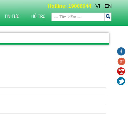
Hotline: 19008044
VI
EN
TIN TỨC
HỖ TRỢ