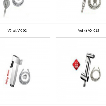
Vòi xịt VX-02
Vòi xịt VX-01S