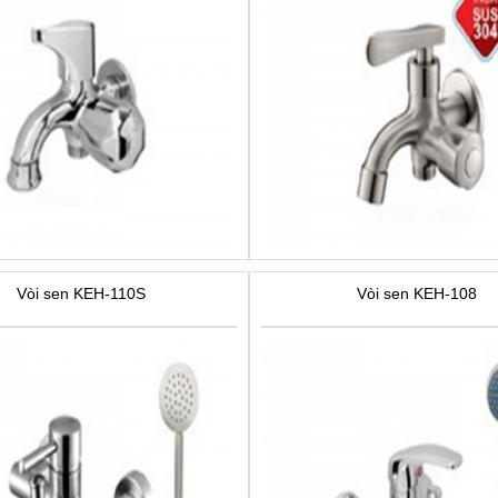
Vòi sen KEH-110S
Vòi sen KEH-108