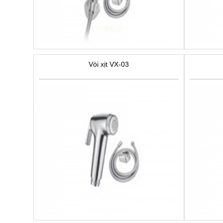
Vòi xịt VX-03