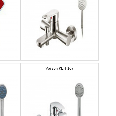
Vòi sen KEH-107