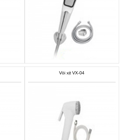
Vòi xịt VX-04