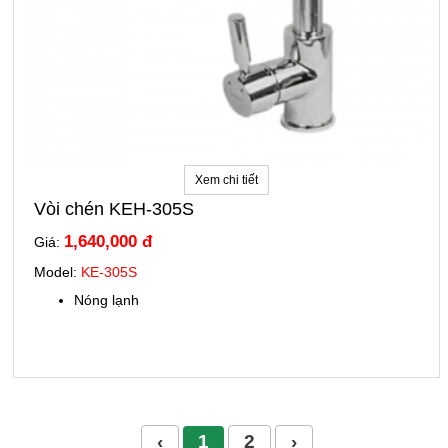
Xem chi tiết
Vòi chén KEH-305S
1,640,000 đ
Giá:
Model:
KE-305S
Nóng lạnh
‹
1
2
›