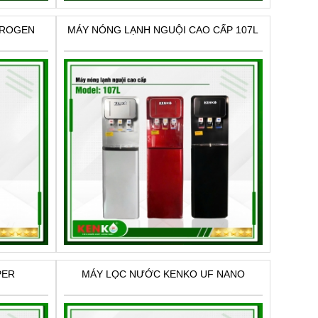
DROGEN
MÁY NÓNG LẠNH NGUỘI CAO CẤP 107L
PER
MÁY LỌC NƯỚC KENKO UF NANO