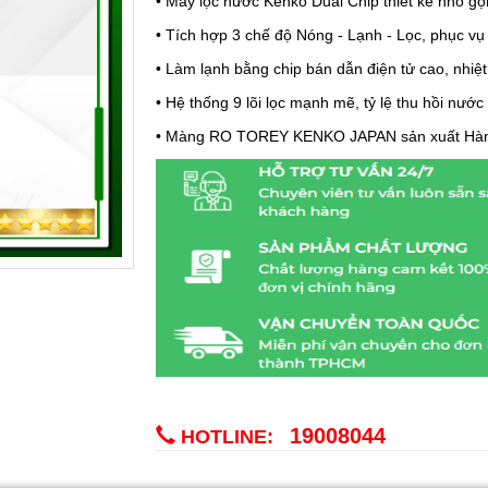
• Máy lọc nước Kenko Dual Chip thiết kế nhỏ gọn
• Tích hợp 3 chế độ Nóng - Lạnh - Lọc, phục v
• Làm lạnh bằng chip bán dẫn điện tử cao, nhiệ
• Hệ thống 9 lõi lọc mạnh mẽ, tỷ lệ thu hồi nước
• Màng RO TOREY KENKO JAPAN sản xuất Hàn Q
19008044
HOTLINE: