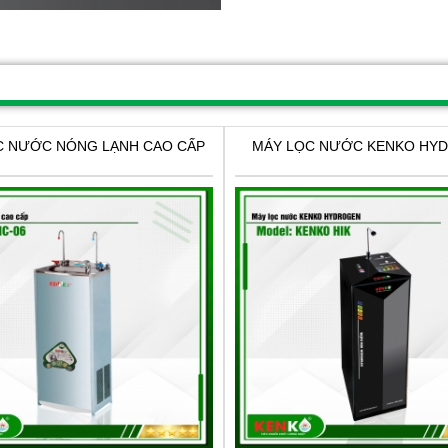
C NƯỚC NÓNG LẠNH CAO CẤP
MÁY LỌC NƯỚC KENKO HY