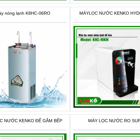
y nóng lạnh K8HC-06RO
MÁYLỌC NƯỚC KENKO HY
C NƯỚC KENKO ĐỂ GẦM BẾP
MÁY LỌC NƯỚC RO SU