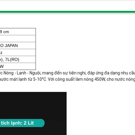
9 cm
O JAPAN
Hz
h), 7L(RO)
0W
c Nóng - Lạnh - Nguội, mang đến sự tiện nghi, đáp ứng đa dạng nhu cầu
c mát lạnh từ 5-10°C. Với công suất làm nóng 450W, cho nước nóng 98