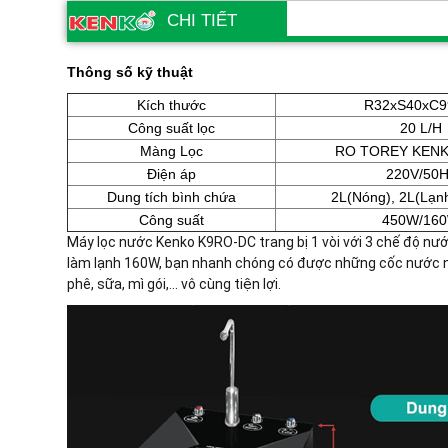
CHI TIẾT
Thông số kỹ thuật
Kích thước
R32xS40xC9
Công suất lọc
20 L/H
Màng Lọc
RO TOREY KENK
Điện áp
220V/50
Dung tích bình chứa
2L(Nóng), 2L(Lạn
Công suất
450W/16
Máy lọc nước Kenko K9RO-DC trang bị 1 vòi với 3 chế độ nướ
làm lạnh 160W, bạn nhanh chóng có được những cốc nước nướ
phê, sữa, mì gói,... vô cùng tiện lợi.