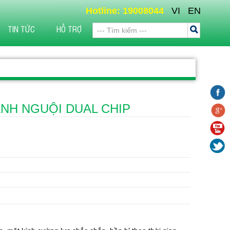
Hotline: 19008044
VI
EN
TIN TỨC
HỖ TRỢ
NH NGUỘI DUAL CHIP