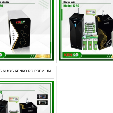
C NƯỚC KENKO RO PREMIUM