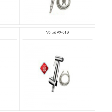
Vòi xịt VX-01S