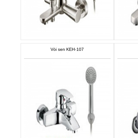
Vòi sen KEH-107