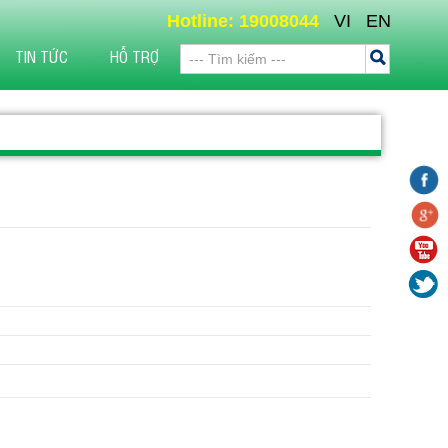
Hotline: 19008044
VI
EN
TIN TỨC
HỖ TRỢ