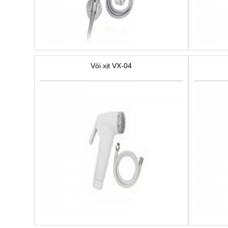
Vòi xịt VX-04